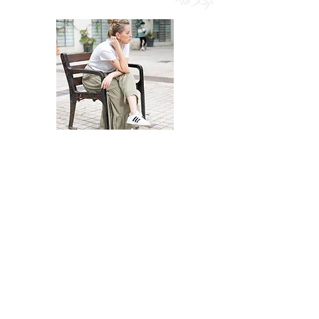
קצת עליי
הי, אני נירי :)
תמיד אהבתי להיות לבד. לא בקטע של
התבודדות אלא בקטע של זמן איכות, מאז שאני
אמא, זה קצת יותר מאתגר, אבל אני מקפידה
מאוד לאפשר לעצמי זמן איכות לבד, כדי לחשוב
בשקט ולחדש אנרגיות. ובגלל שתמיד היתה לי
משיכה לנסיעות בעולם, היה לי ברור שברגע
שארגיש שזה הזמן המתאים, אני אסע לבד גם
לחופש בחו"ל.
מאז שהתחלתי עם זה, לפני יותר מעשור, קצת
קשה לי להפסיק, והעניין הפך למסורת..