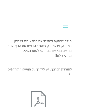
אמא מטיילת לבד
לטוס לבד לחו"ל וליהנות מכל רגע
תודה שהגעת להוריד את המלצותיי לברלין
במתנה, עכשיו רק נשאר להדפיס את הדף ולסמן
מה את הכי אוהבת, ואז לטוס בשקט.
תיהני מלא!!!
להורדת הקובץ, יש ללחוץ על האייקון ולהדפיס
:)