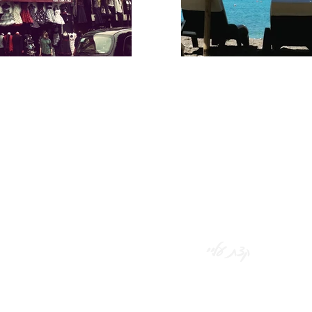
קצת עליי
הי, אני נירי :)