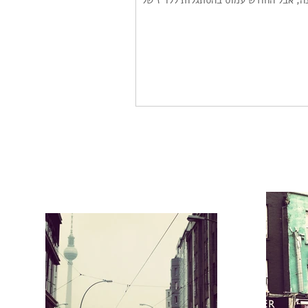
נה, אבל החודש עמוס בהסתגלות ללו"ז של