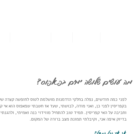
אמא מטיילת לבד
לטוס לבד לחו"ל וליהנות מכל רגע
אן כדאי לטוס לבד
נושאי הבלוג
ההרצאה
מתנות להורדה בחינם
אירח
מה עושים שלושה ימים בפאפוס?
לפני כמה חודשים, נפלה בחלקי הזדמנות מושלמת לטוס לחופשה קצרה של 
בקפריסין לפני כן, ואני מודה, לבושתי, שעד אז חשבתי שפאפוס הוא אי קט
וחביבה על האי קפריסין. תמיד טוב להתחיל מווידוי כנה ואמיתי, ולהגנתי
בדיוק איפה אני, וקיבלתי תמונת מצב ברורה של המקום.
אז איך הכל התחיל?