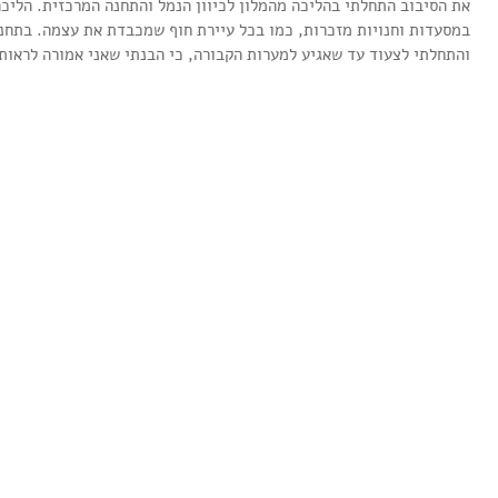
את הסיבוב התחלתי בהליכה מהמלון לכיוון הנמל והתחנה המרכזית. הליכ
במסעדות וחנויות מזכרות, כמו בכל עיירת חוף שמכבדת את עצמה. בתחנה
והתחלתי לצעוד עד שאגיע למערות הקבורה, כי הבנתי שאני אמורה לראות
מאיפה מתחילים בכלל? /
השנקל שלי על להיות לבד בחו"ל
 אני מתכננת נסיעה, שלב
וגם בכלל
י שלב.