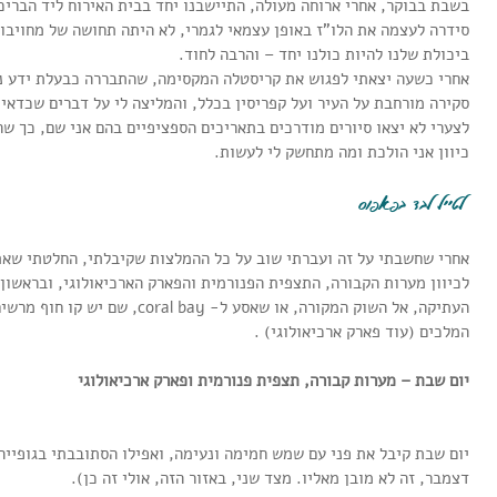
בשבת בבוקר, אחרי ארוחה מעולה, התיישבנו יחד בבית האירוח ליד הבריכה
סידרה לעצמה את הלו"ז באופן עצמאי לגמרי, לא היתה תחושה של מחויבות
ביכולת שלנו להיות כולנו יחד – והרבה לחוד.
אחרי כשעה יצאתי לפגוש את קריסטלה המקסימה, שהתבררה כבעלת ידע נרח
סקירה מורחבת על העיר ועל קפריסין בכלל, והמליצה לי על דברים שכדאי 
לצערי לא יצאו סיורים מודרכים בתאריכים הספציפיים בהם אני שם, כך שה
כיוון אני הולכת ומה מתחשק לי לעשות.
 לטייל לבד בפאפוס
אחרי שחשבתי על זה ועברתי שוב על כל ההמלצות שקיבלתי, החלטתי שאת
לכיוון מערות הקבורה, התצפית הפנורמית והפארק הארכיאולוגי, ובראשון 
העתיקה, אל השוק המקורה, או שאסע ל- 
המלכים (עוד פארק ארכיאולוגי) .
יום שבת – מערות קבורה, תצפית פנורמית ופארק ארכיאולוגי
יום שבת קיבל את פני עם שמש חמימה ונעימה, ואפילו הסתובבתי בגופייה
דצמבר, זה לא מובן מאליו. מצד שני, באזור הזה, אולי זה כן).