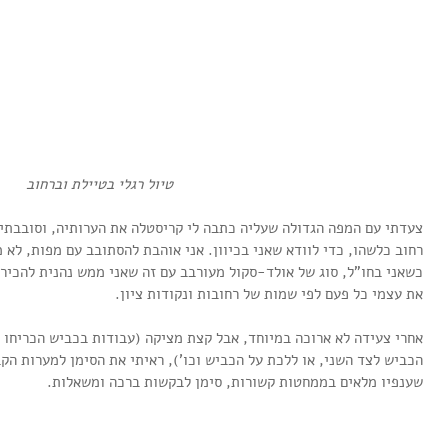
טיול רגלי בטיילת וברחוב
צעדתי עם המפה הגדולה שעליה כתבה לי קריסטלה את הערותיה, וסובבתי
רחוב כלשהו, כדי לוודא שאני בכיוון. אני אוהבת להסתובב עם מפות, לא
כשאני בחו"ל, סוג של אולד-סקול מעורבב עם זה שאני ממש נהנית להכיר א
את עצמי כל פעם לפי שמות של רחובות ונקודות ציון.
אחרי צעידה לא ארוכה במיוחד, אבל קצת מציקה (עבודות בכביש הכריחו 
הכביש לצד השני, או ללכת על הכביש וכו'), ראיתי את הסימן למערות הקב
שענפיו מלאים בממחטות קשורות, סימן לבקשות ברכה ומשאלות.  