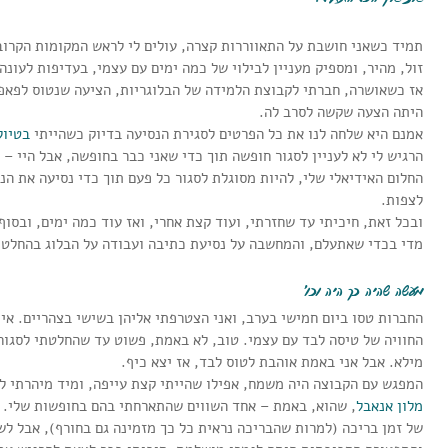
תמיד כשאני חושבת על התאווררות קצרה, עולים לי לראש המקומות הקרובים
זול, מהיר, ומספיק מעניין לבילוי של כמה ימים עם עצמי, בעדיפות לעונה
אז כשאושרה, חברתי לקבוצת הלמידה של הבלוגריות, הציעה שנטוס לפאפוס
היתה הצעה שקשה לסרב לה.
אמנם היא שלחה לנו את כל הפרטים לסגירת הנסיעה בדיוק כשהייתי 
בטיול
הרגיש לי לא לעניין לסגור חופשה תוך כדי שאני כבר בחופשה, אבל היי – 
החלום האידיאלי שלי, להיות מסוגלת לסגור כל פעם תוך כדי נסיעה את הנ
לצפות.
ובכל זאת, חיכיתי עד שחזרתי, ועוד קצת אחרי, ואז עוד כמה ימים, ובסוף 
מדי בכדי שאתעלם, והמחשבה על נסיעת כתיבה ועבודה על הבלוג בהחלט 
מעשה שהיה כך היה וכו'
החברות טסו ביום חמישי בערב, ואני הצטרפתי אליהן בשישי בצהריים. אין, 
החוויה של טיסה לבד עם עצמי. טוב, לא באמת, פשוט עד שהחלטתי לסגור 
מילא. אבל אני באמת אוהבת לטוס לבד, אז יצא כיף.
המפגש עם הקבוצה היה משמח, אפילו שהייתי קצת עייפה, ומיד מיהרתי לע
מלון אנאבל
, שהוא, באמת – אחד השווים שהתארחתי בהם בחופשות שלי. אמ
של זמן בריכה (למרות שהבריכה נראית כל כך מזמינה גם בחורף), אבל לש