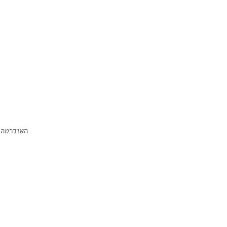
                                                                                            האנדרטה הסובייטית בטרפ טאואר