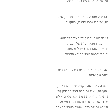
מנטי, או איש עם כלב, וכמה 
 הליכה מחכה לי בחזרה לתחנה, אבל 
רת, אז המשכתי ללכת, בתקווה 
י מקומות והרגליים הציקו לי ממש, 
הר, מעין מתקן כזה של רכבת 
מה או משהו כזה? אבל מהמם.
 בלי דרמה אבל בחיי שהלכתי 
לי כל מיני מתקנים נטושים אחרים, 
מות של עלים.
חשבה שאני אולי קצת חסרת אחריות, 
העצים, ואני גם ככה לבד בברלין אז 
הרתי להעיף אותה מהראש שלי כדי לא 
וב ואני סומכת ובטוחה. נו מילא.
הנטוש והיפה הזה, שעוד בארץ קבעתי 