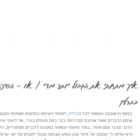
אמא מטיילת לבד
לטוס לבד לחו"ל וליהנות מכל רגע
אן כדאי לטוס לבד
נושאי הבלוג
ההרצאה
מתנות להורדה בחינם
אירח
איך מתחתי את הגבול יותר מדי / או - הסיפו
בברלין
בפעם הראשונה שטסתי לבד ל
ברלין
, לקחתי רשימת המלצות מאחותי הקטנ
אותם הדברים שאני אוהבת וגם היתה כבר כמה פעמים בעיר, אז ידעתי שי
הדבר שהכי תפס אותי, בתור מישהי שמאוד נמשכת לדברים מסתוריים, הי
היא שלחה לי תמונה של גלגל ענק נטוש שבוקע מבעד לעצים של יער שרוף