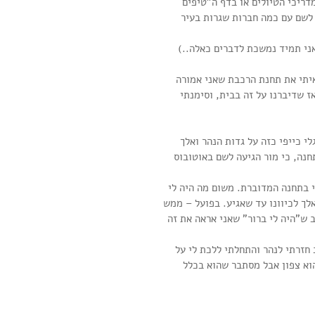
דריכי הטיולים או בדף ה"טיפים 
 לשם עם כמה חברות שגרות בעיר 
ני תמיד נמשכת לדברים כאלה..) 
יתי את תחנת הרכבת שאני אמורה 
 לי בראש מאז שדיברנו על זה בבית, וסימנתי 
י כייפי כזה על גדות הנהר ואלך 
חנה, כי מור הגיעה לשם באוטובוס 
תי בתחנה המדוברת. משום מה היה לי 
לך לכיוונו עד שאגיע. בפועל – ממש 
ב ש"היה לי ברור" שאני אראה את זה 
חזרתי לנהר והתחלתי ללכת לי על 
וא צפון אבל מסתבר שהוא בכלל 