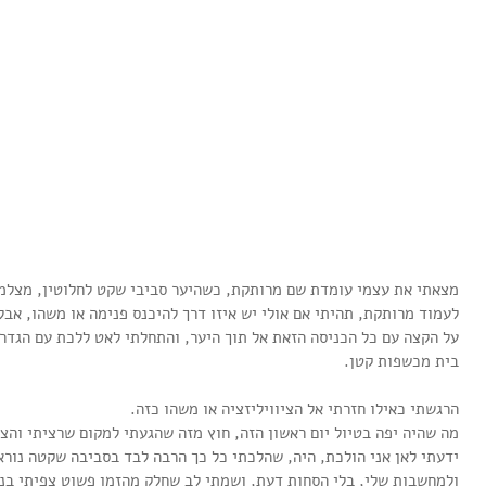
מצאתי את עצמי עומדת שם מרותקת, כשהיער סביבי שקט לחלוטין, מצלמ
לעמוד מרותקת, תהיתי אם אולי יש איזו דרך להיכנס פנימה או משהו, אבל 
על הקצה עם כל הכניסה הזאת אל תוך היער, והתחלתי לאט ללכת עם הגדר 
בית מכשפות קטן.
הרגשתי כאילו חזרתי אל הציוויליזציה או משהו כזה.
מה שהיה יפה בטיול יום ראשון הזה, חוץ מזה שהגעתי למקום שרציתי והצ
ידעתי לאן אני הולכת, היה, שהלכתי כל כך הרבה לבד בסביבה שקטה נורא,
ולמחשבות שלי, בלי הסחות דעת, ושמתי לב שחלק מהזמן פשוט צפיתי בנוף