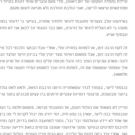
טיילת נחמדה ושקטה של יום ראשון, מדי פעם עוברים אותי זוגות בטיול רו
ספורטאים שיצאו לריצה, ואני הולכת והולכת ולא מגיעה לשום מקום.
באיזשהו שלב נעצרתי וחשבתי לוותר ולחזור אחורה, בעיקר כי ידעתי כמה
משהו בי לא הצליח לוותר על הרעיון, ואם כבר הגעתי עד לכאן אני לא חוז
שבסוף אגיע.
זה לקח הרבה זמן, או לפחות בחוויה שלי, אחרי שכל הבוקר הלכתי לכל מינ
זה לקח הרבה זמן, אבל פתאום ראיתי מצד ימין שלי בכיוון היער שלצד הנ
לונה-פארק עם קרון הפוך כזה והכל מכוסה עלים כמו תפאורה של סרט אי
איך שמחתי שמצאתי את זה, לפחות היה שכר למאמץ הפיזי הקשה שלי (טוב
מלאאא).
נכנסתי ליער, בצמוד לגדר שמאחוריה היתה הרכבת הזאת, ולאט לאט נגלו א
ביתני מכשפות, פרצופי דמויות ענקיים זרוקים בין עצים סבוכים בתוך ערי
עדיין לא מצאתי את הגלגל הענק, אז המשכתי פנימה. פתאום חלפה בי המ
שנכנסתי ככה ליער, שאין בו נפש חיה, ומי יודע מה יכול לקרות לי פה בין 
אף אחד לא יידע שנעלמתי וכו' וכו', נתתי למחשבה הזאת בדיוק דקה ומי
להיכנס לסרטים ובעיקר מתוך איזושהי אמונה פנימית כזאת וידיעה שהכל ט
ואז, אחרי עוד כמה דקות של הליכה, הוא הגיח מבין העצים, הגלגל הענק 