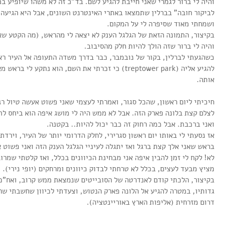
והיה לי ברור לגמרי שאני חייבת להגיע לשם. בד"כ זה לא משהו שיופיע במ
לביקור חובה" בברלין שתמצאו באתרי האינטרנט השונים, אבל היא הגיעה
ושמחתי מאוד שסיפרה לי על המקום.
בקיצור, התמונה הזאת של הגלגל הענק לא יצאה לי מהראש, (מה הקטע שא
והיה לי ברור שזה הולך להיות חלק מהסיבוב.
כשהגעתי לברלין, בקור של נובמבר, כבר בדרך משדה התעופה אל העיר רא
להגיע אליה (treptower park) כי זכרתי את השם, הוא נתקע
אותה.
חיכיתי ליום ראשון, שהכל סגור, ואמרתי לעצמי שאני פשוט אעשה טיול רגל
לצלם קצת בלונה פארק הזה. אבל לא ממש היה לי מושג איפה הוא ביחס לת
ואני ברכבת. אבל כמה רחוק זה כבר יכול להיות.. בקטנה.
אז נסעתי לי באותו יום ראשון סגרירי, לחלק הדרומי יותר של העיר, וירד
בראש שאני אלך קצת ברגל ואז יתגלה לעיניי הגלגל הענק הזה ואני פשוט א
לא! לקח לי זמן להבין איפה אני מבחינת הכיוונים בכלל, ואז קלטתי שמרו
מציץ מבעד לעצים, בכלל לא טרחתי לבדוק כיוונים ומרחקים (יופי נירי).
בקיצור, הלכתי קודם לאנדרטה של הסובייטים שנמצאת ממש קרוב, ואח"כ 
גדותיו, במטרה להגיע אל הלונה פארק הנטוש, וצעדתי לכיוון שחשבתי שה
דרום מזרחית (אליפות הארץ באוריינטציה).