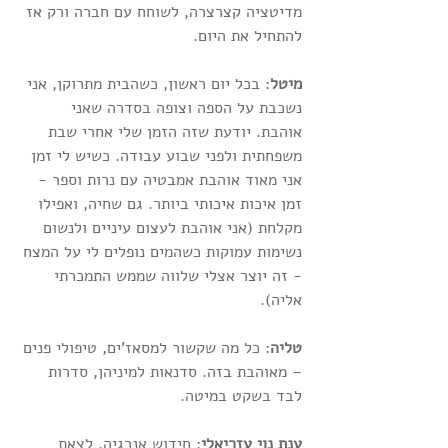
מדיטציה קצרצרה, לשוחח עם חברה ורק אז 
להתחיל את היום.
מיטל
: בכל יום ראשון, כשהבית מתרוקן, אני 
נשכבת על הספה וצופה בסדרה שאני 
אוהבת. יודעת שזה הזמן שלי אחרי שבת 
משפחתית ולפני שבוע עבודה. כשיש לי זמן 
אני מאוד אוהבת אמבטיה עם נרות וספר - 
זמן איכות איכותי ביותר. גם שחיה, ואפילו 
מקלחת (אני אוהבת לעצום עיניים ולנשום 
נשימות עמוקות כשהמים נופלים לי על המצח 
- זה יוצר אצלי שלווה שממש התמכרתי 
אליה).  
טליה
: כל מה שקשור למסאז'ים, טיפולי פנים 
– מאוהבת בזה. סדנאות למיניהן, סדרות 
לבד בשקט במיטה.
ענת נוי עזריאלי
: חידוש אנרגיה, לצאת 