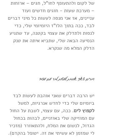
של לקום ולהתעופף לחו"ל, חגים – ארוחות 
– מערכת שעות - חוגים חדשים ועוד 
עניינים, אז אני מנסה לעשות כל מיני דברים 
לבד, ככה בתוך הלו"ז היומיומי שלי, כדי 
לנסות ולתדלק את עצמי בקטנה, עד שתגיע 
הנסיעה הבאה שלי, שתביא איתה את טנק 
הדלק המלא מה שנקרא.
דברים שאני אוהבת לעשות לבד עם עצמי
יש הרבה דברים שאני אוהבת לעשות לבד 
ביומיום שלי כדי לחדש אנרגיות, למשל 
לקפוץ לים
. ככה, עם עצמי, לשבת על החול 
עם המוזיקה שלי באוזניים, לבהות בכחול 
הגדול, לנשום את המלח, ולהתאוורר (מזכיר 
לי שמזמן לא עשיתי את זה. יטופל בהקדם).