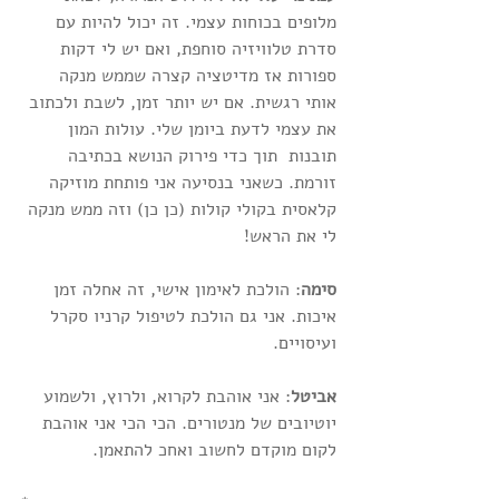
מלופים בכוחות עצמי. זה יכול להיות עם 
סדרת טלוויזיה סוחפת, ואם יש לי דקות 
ספורות אז מדיטציה קצרה שממש מנקה 
אותי רגשית. אם יש יותר זמן, לשבת ולכתוב 
את עצמי לדעת ביומן שלי. עולות המון 
תובנות  תוך כדי פירוק הנושא בכתיבה 
זורמת. כשאני בנסיעה אני פותחת מוזיקה 
קלאסית בקולי קולות (כן כן) וזה ממש מנקה 
לי את הראש!
סימה
: הולכת לאימון אישי, זה אחלה זמן 
איכות. אני גם הולכת לטיפול קרניו סקרל 
ועיסויים.
אביטל
: אני אוהבת לקרוא, ולרוץ, ולשמוע 
יוטיובים של מנטורים. הכי הכי אני אוהבת 
לקום מוקדם לחשוב ואחכ להתאמן.