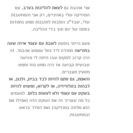
אני אוהבת גם 
לצאת להליכות בערב
, עם 
המוזיקה שלי באוזניים, רק אני והמחשבות 
שלי, שבד"כ הופכות לתובנות ממש נחמדות 
בסופו של יום תוך כדי ההליכה.
פעם הייתי נוסעת
 לשבת עם עצמי איזה שעה 
בחורשה
 חמודה ליד נחל שממש אהבתי. זה 
היה קרוב למקום שבו היתה לי פגישה 
שבועית קבועה אז היה ממש נוח וממש 
מטעין מצברים.
והאמת, גם סתם להיות לבד בבית, ולנגן, או 
לבהות בטלוויזיה, או לקרוא, ופשוט להיות 
בשקט עם עצמי ולא לעשות כלום
. לפעמים 
כל מה שצריך זה את השקט הזה (אפילו אם 
הוא מלווה במוזיקה) ואת הסדר בראש 
ובמחשבות.