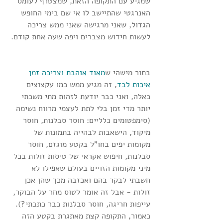
שמגיע עם התקופה הזאת, שמצטרף לעומס 
האנרגטי שהתיישב לו אי שם בימי החופש 
הגדול, שאני מרגישה שאני ממש צריכה 
לעשות חידוש מצברים ויפה שעה אחת קודם.
בתור מישהי ש
מאוד אוהבת וצריכה זמן 
איכות לבד
, זה מגיע ממש כמו עקצוצים 
כאלה, ואני כבר יודעת לזהות מתי משכתי 
יותר מדי זמן בלי לתת לעצמי מרווח נשימה 
(סימפטומים כלליים: חוסר סבלנות, חוסר 
מיקוד, הישאבות לבהייה בתמונות של 
מקומות יפים בחו"ל בקטע מוגזם, חוסר 
סבלנות, חיפוש אקראי של טיסות זולות בכל 
מיני מקומות הזויים בעולם שאפילו לא 
חשבתי לבקר בהם ואכזבה מכך שהן אכן 
זולות - אבל זה אומר לטוס מחר על הבוקר, 
עייפות חריגה, חוסר סבלנות כבר כתבתי?).
כאמור, התקופה קצת מאתגרת בקטע הזה 