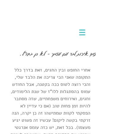
אמא מטיילת לבד
לטוס לבד לחו"ל וליהנות מכל רגע
זמן איכות לבד עם עצמך – לא רק בחו"ל.
אחרי החופש ובין החגים, זאת בדרך כלל 
התקופה שאני הכי צריכה את הלבד שלי, 
והכי רוצה לטוס ככה בקטנה, אבל החודש 
עמוס בהסתגלות ללו"ז של שנת הלימודים, 
וחגים, ואירוחים משפחתיים, שזה מסתבר 
להיות זמן פחות טוב (אם כי עדיין לא 
הפסקתי לקוות שמתישהו זה כן יקרה, הנה 
זרקתי בקשה ליקום! עכשיו זה פשוט יגיע 
מעצמו). בכל זאת, יש כזה עומס אנרגטי 