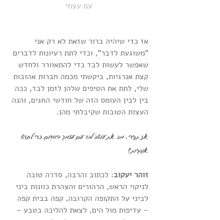
עם עצמי
אז כדי שיהיה ברור שזאת לא רק אני 
"משוגעת לדבר", וכדי לתת רעיונות לדברים 
שאפשר לעשות לבד כדי להתאוורר ולחדש 
קצת אנרגיות, ביקשתי מכמה חברות אהובות 
שלי, לתת את הטיפים שלהן לזמן לבד, ככה 
בין לבין העומס הזה של חודשי החגים, והנה 
העצות הטובות שקיבלתי מהן.
אז תגידי, מה את עושה לבד עם עצמך ביומיום כדי לחדש 
אנרגיות?
זוהר יעקוב
: לכתוב והרבה, סדרה טובה 
לניקוי הראש, הרהורים והצהרת כוונות ביני 
לביני על התקופה הקרובה, קפה בבית קפה 
– עדיפות מול הים, לצאת להליכה בטבע – 