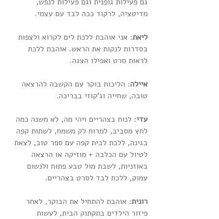
גם פעילות גופנית וגם פעילות לנפש, 
מדיטציה, לרקוד ככה לבד עם עצמי.
ליאת
: אני אוהבת ללכת לים לקרוא ולצפות 
בסדרות לנקות את הראש. אוהבת ללכת 
לראות סרט ואפילו הצגה.
איילה
: הליכות בוקר עם הקשבה להרצאה 
טובה, שחייה וג'קוזי בבריכה.
עדי
: לנוח בצהריים ויהי מה, לא משנה כמה 
לחץ מסביב, למרוח לק משמח, לשתות קפה 
בגינה, ללכת לבית קפה עם ספר טוב, לצאת 
לטיול עם הכלבה + מוזיקה או הרצאה 
באוזניות, לשבת מול טבע פתוח ולנשום 
עמוק, ללכת לבד לסרט בצהריים.
רונית
: אוהבת להתחיל את הבוקר, לאחר 
פיזור הילדים בתקתוק הבית, לעשות 