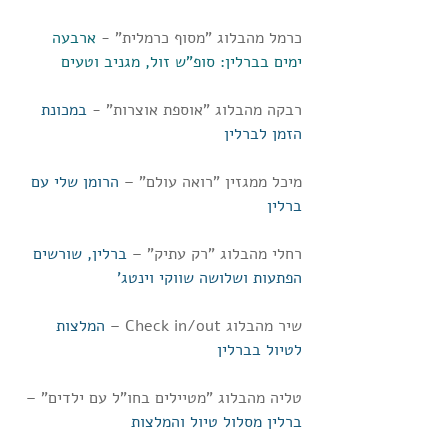
כרמל מהבלוג "מסוף כרמלית" - 
ארבעה 
ימים בברלין: סופ"ש זול, מגניב וטעים
רבקה מהבלוג "אוספת אוצרות" - 
במכונת 
הזמן לברלין
מיכל ממגזין "רואה עולם" – 
הרומן שלי עם 
ברלין
רחלי מהבלוג "רק עתיק" – 
ברלין, שורשים 
הפתעות ושלושה שווקי וינטג'
שיר מהבלוג Check in/out – 
המלצות 
לטיול בברלין
טליה מהבלוג "מטיילים בחו"ל עם ילדים" – 
ברלין מסלול טיול והמלצות