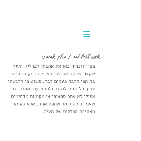
אמא מטיילת לבד
לטוס לבד לחו"ל וליהנות מכל רגע
איפה לטייל לבד / ברלין אהובתי
כבר הזכרתי כאן את אהבתי לברלין, העיר 
שקצת שבתה את לבי באיזשהו מקום. הייתי 
בה הכי הרבה פעמים לבד, פשוט כי הרגשתי 
צורך כל הזמן לחזור ולחוות עוד ממנה. זה 
אפילו לא אתר ספציפי או מקומות מדהימים 
שאני יכולה לומר שתפס אותי, אלא בעיקר 
האווירה הכללית של העיר.