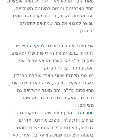
מאוד אבל גם לא מאוד יקר.יש המון אופציות 
החל מאכסניות ומיטה במעונות משותפים, 
ועד מלונות יוקרה, כך שבמקרה הזה תמיד 
אפשר למצוא את מה שמתאים לתקציב 
ולסגנון.
אני מאוד אוהבת להיכנס 
ל
בוקינג
ופשוט 
להגדיר בתפריט את הדרישות שלי (תקציב, 
מיקום וכו') ואז האתר מבצע עבורי את 
הסינון ויותר קל לי לבדוק.
יש שני מלונות שאני מאוד אוהבת בברלין, 
באזור האקשר מרקט, שזה האזור שבו אני 
מתאכסנת בד"כ, והם מאוד מוצלחים גם 
מבחינת המיקום וגם מבחינת מה שהם 
מציעים:
Amano 
- מלון סופר שיקי, במיקום נהדר 
ברחוב רוזנטלר. עיצוב מודרני, חדרים 
גדולים, בעונות הרלוונטיות יש בר חמוד 
בקומה העליונה שמשקיף על כל העיר. לא 