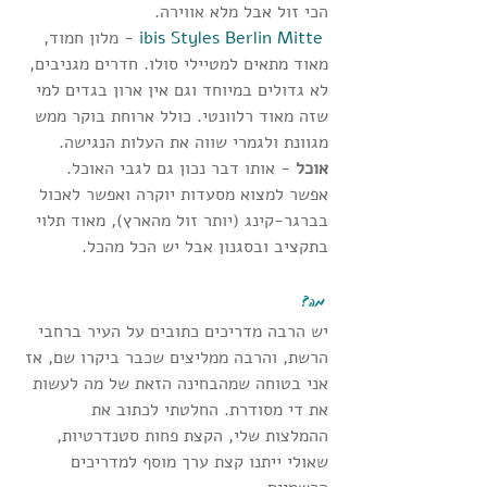
הכי זול אבל מלא אווירה. 
 ibis Styles Berlin Mitte
 - מלון חמוד, 
מאוד מתאים למטיילי סולו. חדרים מגניבים, 
לא גדולים במיוחד וגם אין ארון בגדים למי 
שזה מאוד רלוונטי. כולל ארוחת בוקר ממש 
מגוונת ולגמרי שווה את העלות הנגישה.
אוכל 
- אותו דבר נכון גם לגבי האוכל. 
אפשר למצוא מסעדות יוקרה ואפשר לאכול 
בברגר-קינג (יותר זול מהארץ), מאוד תלוי 
בתקציב ובסגנון אבל יש הכל מהכל.
 מה?
יש הרבה מדריכים כתובים על העיר ברחבי 
הרשת, והרבה ממליצים שכבר ביקרו שם, אז 
אני בטוחה שמהבחינה הזאת של מה לעשות 
את די מסודרת. החלטתי לכתוב את 
ההמלצות שלי, הקצת פחות סטנדרטיות, 
שאולי ייתנו קצת ערך מוסף למדריכים 