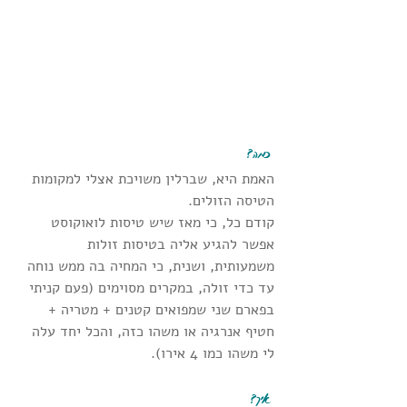
 כמה?
האמת היא, שברלין משויכת אצלי למקומות 
הטיסה הזולים.
קודם כל, כי מאז שיש טיסות לואוקוסט 
אפשר להגיע אליה בטיסות זולות 
משמעותית, ושנית, כי המחיה בה ממש נוחה 
עד כדי זולה, במקרים מסוימים (פעם קניתי 
בפארם שני שמפואים קטנים + מטריה + 
חטיף אנרגיה או משהו כזה, והכל יחד עלה 
לי משהו כמו 4 אירו).
 איך?