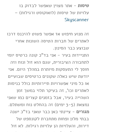
טיסות 
- אתר מצוין שאפשר לבדוק בו 
עלויות של טיסות (לואוקוסט ורגילות) – 
Skyscanner
זה מנוע חיפוש אז אפשר פשוט להיכנס דרכו 
לאתרים של חברות הטיסה השונות אחרי 
שבוצע כבר הסינון.
התניידות בעיר - אני בד"כ קונה כרטיס יומי 
לתחבורה הציבורית, שגם הוא זול ונוח וזה 
חוסך לי התעסקות מיותרת במהלך היום. אני 
יודעת שיש כאלה שקונים כרטיסים שבועיים 
או כל מיני אפשרויות תיירותיות כולל כניסות 
לאתרים וכו', זה בעיקר תלוי במשך זמן 
השהייה בעיר, אבל בזמנים קצרים כמו שאני 
נמצאת (3-5 ימים) זה בהחלט נוח ומשתלם.
מגורים 
- ציינתי כאן כבר שאני בד"כ ישנה 
בבתי מלון ופחות מתחברת לקונספט של 
דירות, והעלויות הן עלויות רגילות. לא זול 