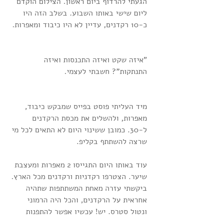
הגעתי להרדוף ביום ראשון. הצילום הוקדם 
ליום שישי באותו השבוע. בשלב הזה היו 
כ-10 רקדנים, עדיין לא היו כיבוד ומאפרות.
"איזה שקט ואיזה התכנסות ואיזה 
התנתקות"? חשבתי לעצמי.
מיד העליתי פוסט בפייס שמבקש כיבוד, 
מאפרות, ולהשלים את מכסת הרקדנים 
ל-30. כמובן ששינוי היום לא התאים לכל מי 
שרצה להשתתף בקליפ.
עוד באותו היום התגייסו 2 מאפרות ומעצבת 
שיער. הצטרפו רקדניות ורקדנים מכל הארץ. 
ביקשתי עזרה מאחת המשתתפות שתהיה 
אחראית על הרקדנים, והכל היה הרמוני 
ונטול סטרס. יש! עכשיו אפשר להתפנות 