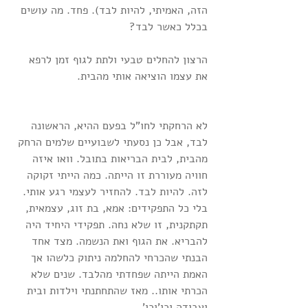
הזה, האמיתי, להיות לבד). פחד. מה עושים 
בכלל כאשר לבד?
הרצון להחלים טבעי ולתת לגוף זמן לרפא 
את עצמו הוציאה אותי מהבית.
לא הרחקתי לחו"ל בפעם ההיא, הראשונה 
לבד, אבל כן נסעתי לשבועיים שלמים הרחק 
מהבית, לבית הבריאות בתובל. וואו איזה 
חוויה מעוררת זו הייתה. כמה הייתי זקוקה 
לזה. להיות לבד. להחזיר לעצמי רגע אותי. 
בלי כל התפקידים: אמא, בת זוג, עצמאית, 
תקתקנית, זו שלא נחה. תפקידי היחיד היה 
להבריא. את הגוף ואת הנשמה. מצד אחד 
הבנתי שהכרחי להחלמה ניתוק כלשהו אך 
האמת הייתה שפחדתי מהלבד. שנים שלא 
הכרתי אותו.. מאז שהתחתנתי וילדות ובית 
ועבודה וכו'וכו' .