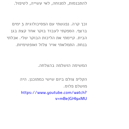
להתכנסות, למנוחה, לאי עשייה, לטיפול.
וכך קרה. נפגשתי עם הפסיכולוגית 3 ימים 
ברצף. הספקתי לעבוד בוקר אחד קצת בגן 
הבית. קיימתי את הליכות הבוקר שלי. אכלתי 
בנחת. התמלאתי אויר צלול ואופטימיות.
המשימה הושלמה בהצלחה.
הקליפ צולם ביום שישי כמתוכנן. היה 
מושלם פלוס.
https://www.youtube.com/watch?
v=mBeJGHl9xMU