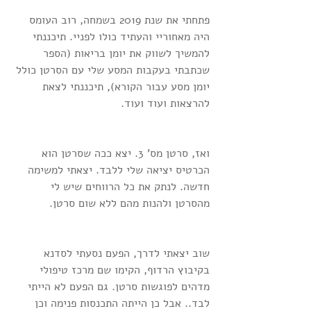
פתחתי את שנת 2019 בשמחה, רוב העומס 
היה מאחוריי והעתיד כולו לפניי. תיכננתי 
להמשיך לשווק את יומן בריאות (הספר 
שכתבתי בעקבות המסע שלי עם הסרטן כולל 
יומן מסע עבור הקורא), תיכננתי לצאת 
להרצאות ועוד ועוד.
ואז, סרטן מס' 3. יצא ככה שסרטן הוא 
הכרטיס יציאה שלי ללבד. יצאתי למשימה 
חדשה. לנתק את כל הרווחים שיש לי 
מהסרטן ולהנות מהם ללא שום סרטן.
שוב יצאתי לדרך, הפעם נסעתי לסדנא 
בקיבוץ הרדוף, הקימו שם מרכז טיפולי 
מדהים לפוגשות סרטן. גם הפעם לא הייתי 
לבד.. אבל כן הייתה התכנסות פנימה וכן 