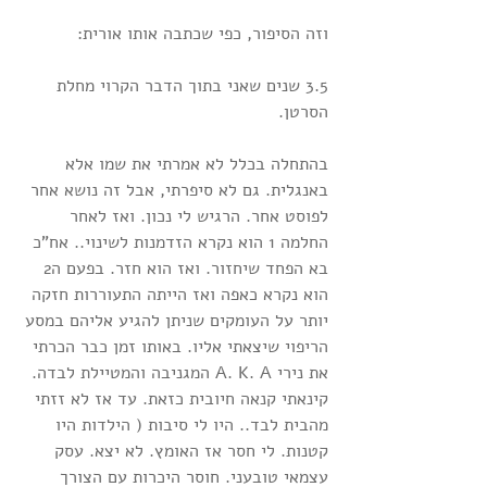
וזה הסיפור, כפי שכתבה אותו אורית:
3.5 שנים שאני בתוך הדבר הקרוי מחלת 
הסרטן.
בהתחלה בכלל לא אמרתי את שמו אלא 
באנגלית. גם לא סיפרתי, אבל זה נושא אחר 
לפוסט אחר. הרגיש לי נכון. ואז לאחר 
החלמה 1 הוא נקרא הזדמנות לשינוי.. אח"כ 
בא הפחד שיחזור. ואז הוא חזר. בפעם ה2 
הוא נקרא כאפה ואז הייתה התעוררות חזקה 
יותר על העומקים שניתן להגיע אליהם במסע 
הריפוי שיצאתי אליו. באותו זמן כבר הכרתי 
את נירי A. K. A המגניבה והמטיילת לבדה. 
קינאתי קנאה חיובית כזאת. עד אז לא זזתי 
מהבית לבד.. היו לי סיבות ( הילדות היו 
קטנות. לי חסר אז האומץ. לא יצא. עסק 
עצמאי טובעני. חוסר היכרות עם הצורך 